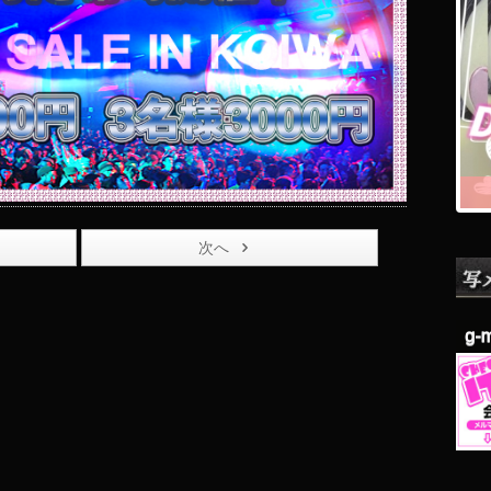
次へ
g-