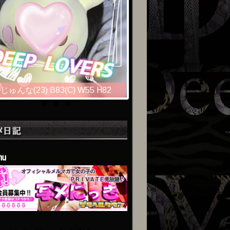
じゅんな(23) B83(C) W55 H82
mu