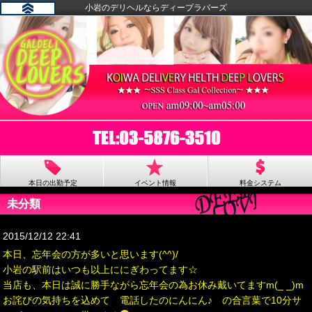
小岩のデリヘルならディープラバーズ
本日の出勤予定
イベント情報
料金システム
未分類
2015/12/12 22:41
本日、忘年会の方が多いと思います(^^)/
小岩の駅前はいつも以上ににぎわってます☆
当店も、本日は誠に勝手ながら忘年会の為お休み戴いてますm(_ _)m
お詫びの気持ちを込めて 電話したのにんにん♪ の合言葉で10分サ